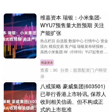
维嘉资本 瑞银：小米集团-
WYU7预售量大胜预期 关注
产能扩张
热点栏目 自选股 数据中心 行情中心 资金
流向 模拟交易 客户端 瑞银发布研报称，
虽然小米集团-W（01810）YU7起售价格
接近瑞银预期，但将未交付的SU7订....
维嘉资本
查看：
90
分类：
股票配资门户网登
录
八戒策略 豪威集团(603501)
已举行香港上市聆讯, 保荐人
收到相关信函、但不构成正
式的上市批准