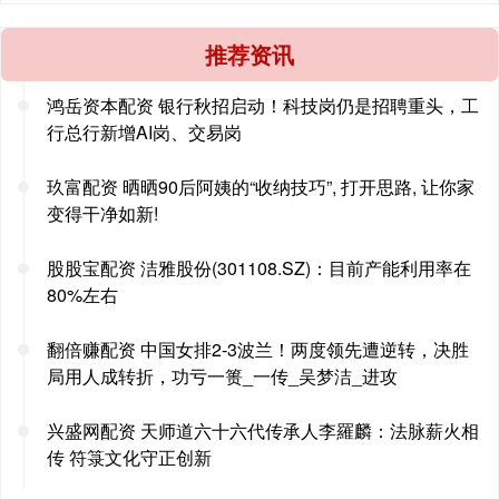
推荐资讯
鸿岳资本配资 银行秋招启动！科技岗仍是招聘重头，工
行总行新增AI岗、交易岗
玖富配资 晒晒90后阿姨的“收纳技巧”, 打开思路, 让你家
变得干净如新!
股股宝配资 洁雅股份(301108.SZ)：目前产能利用率在
80%左右
翻倍赚配资 中国女排2-3波兰！两度领先遭逆转，决胜
局用人成转折，功亏一篑_一传_吴梦洁_进攻
兴盛网配资 天师道六十六代传承人李羅麟：法脉薪火相
传 符箓文化守正创新