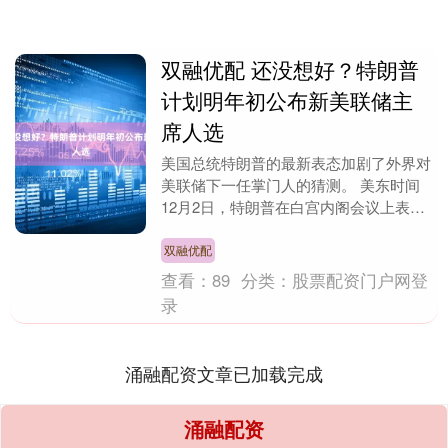
双融优配 还没想好？特朗普
计划明年初公布新美联储主
席人选
美国总统特朗普的最新表态加剧了外界对
美联储下一任掌门人的猜测。 美东时间
12月2日，特朗普在白宫内阁会议上表
示，他计划在2026年初公布美联储新任
主席的人选。 ....
双融优配
查看：
89
分类：
股票配资门户网登
录
涌融配资文章已加载完成
涌融配资