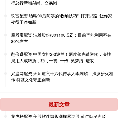
行总行新增AI岗、交易岗
玖富配资 晒晒90后阿姨的“收纳技巧”, 打开思路, 让你家
变得干净如新!
股股宝配资 洁雅股份(301108.SZ)：目前产能利用率在
80%左右
翻倍赚配资 中国女排2-3波兰！两度领先遭逆转，决胜
局用人成转折，功亏一篑_一传_吴梦洁_进攻
兴盛网配资 天师道六十六代传承人李羅麟：法脉薪火相
传 符箓文化守正创新
最新文章
龙虎榜配资 美股软件抛售潮拖累港股 黄仁勋发声驳