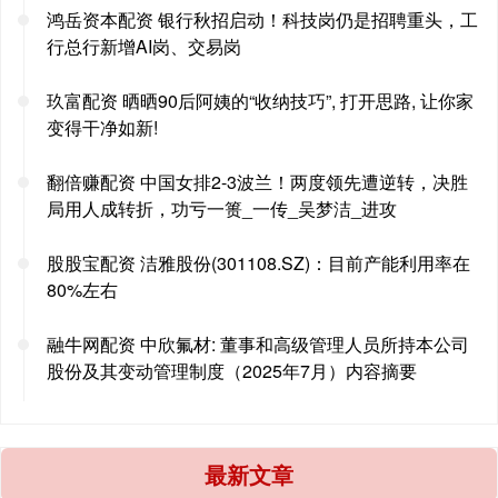
鸿岳资本配资 银行秋招启动！科技岗仍是招聘重头，工
行总行新增AI岗、交易岗
玖富配资 晒晒90后阿姨的“收纳技巧”, 打开思路, 让你家
变得干净如新!
翻倍赚配资 中国女排2-3波兰！两度领先遭逆转，决胜
局用人成转折，功亏一篑_一传_吴梦洁_进攻
股股宝配资 洁雅股份(301108.SZ)：目前产能利用率在
80%左右
融牛网配资 中欣氟材: 董事和高级管理人员所持本公司
股份及其变动管理制度（2025年7月）内容摘要
最新文章