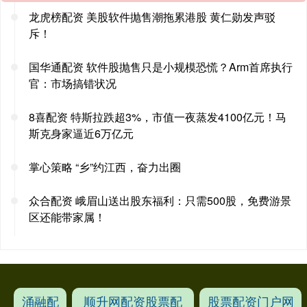
龙虎榜配资 美股软件抛售潮拖累港股 黄仁勋发声驳
斥！
国华通配资 软件股抛售只是小规模恐慌？Arm首席执行
官：市场搞错状况
8喜配资 特斯拉跌超3%，市值一夜蒸发4100亿元！马
斯克身家逼近6万亿元
掌心策略 “乡”约江西，奋力出圈
众合配资 峨眉山送出股东福利：只需500股，免费游景
区还能带家属！
涌融配
顺升网配资股票配
股票配资门户网