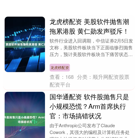
龙虎榜配资 美股软件抛售潮
拖累港股 黄仁勋发声驳斥！
软件行业进入回调期，中信证券2月5日发
文称，美股软件板块当下正面临惨烈抛售
压力，预计美股软件板块当下痛苦状态仍
可能持续一段时间。今日港股软件、
SaaS、AI应用....
龙虎榜配资
查看：
168
分类：
顺升网配资股票
配资平台
国华通配资 软件股抛售只是
小规模恐慌？Arm首席执行
官：市场搞错状况
由于Anthropic公司发布了Claude
Cowork，其强大的编程及计算机任务处