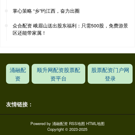
掌心策略 “乡”约江西，奋力出圈
众合配资 峨眉山送出股东福利：只需500股，免费游景
区还能带家属！
涌融配
顺升网配资股票配
股票配资门户网
资
资平台
登录
友情链接：
Powered by
涌融配资
RSS地图
HTML地图
Copyright
© 2023-2025