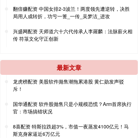
翻倍赚配资 中国女排2-3波兰！两度领先遭逆转，决胜
局用人成转折，功亏一篑_一传_吴梦洁_进攻
兴盛网配资 天师道六十六代传承人李羅麟：法脉薪火相
传 符箓文化守正创新
最新文章
龙虎榜配资 美股软件抛售潮拖累港股 黄仁勋发声驳
斥！
国华通配资 软件股抛售只是小规模恐慌？Arm首席执行
官：市场搞错状况
8喜配资 特斯拉跌超3%，市值一夜蒸发4100亿元！马
斯克身家逼近6万亿元