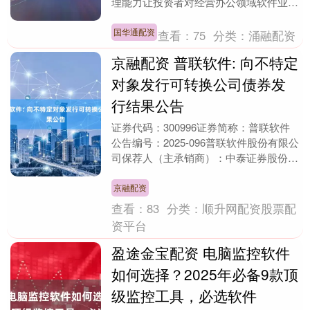
理能力让投资者对经营办公领域软件业务
的公司产生了巨大的怀疑，并引发了软件
股....
国华通配资
查看：
75
分类：
涌融配资
京融配资 普联软件: 向不特定
对象发行可转换公司债券发
行结果公告
证券代码：300996证券简称：普联软件
公告编号：2025-096普联软件股份有限公
司保荐人（主承销商）：中泰证券股份有
限公司本公司及董事会全体成员保证信息
披露....
京融配资
查看：
83
分类：
顺升网配资股票配
资平台
盈途金宝配资 电脑监控软件
如何选择？2025年必备9款顶
级监控工具，必选软件