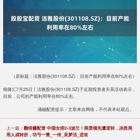
（原标题：洁雅股份(301108.SZ)：目前产能利用率在80%左右）
格隆汇7月25日丨洁雅股份(301108.SZ)于近期投资者关系活动表示，
目前，公司的产能利用率在80%左右。
涌融配资提示：文章来自网络，不代表本站观点。
上一篇：
翻倍赚配资 中国女排2-3波兰！两度领先遭逆转，决胜局
用人成转折，功亏一篑_一传_吴梦洁_进攻