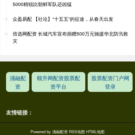
5000精锐比朝鲜军队还凶猛
众盈易配 【社论】“十五五”的征途，从春天出发
倍选网配资 长城汽车宣布捐赠500万元驰援华北防汛救
灾
涌融配
顺升网配资股票配
股票配资门户网
资
资平台
登录
友情链接：
Powered by
涌融配资
RSS地图
HTML地图