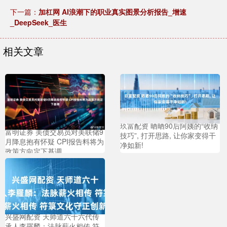
下一篇：
加杠网 AI浪潮下的职业真实图景分析报告_增速
_DeepSeek_医生
相关文章
玖富配资 晒晒90后阿姨的“收纳
富明证券 美债交易员对美联储9
技巧”, 打开思路, 让你家变得干
月降息抱有怀疑 CPI报告料将为
净如新!
政策方向定下基调
兴盛网配资 天师道六十六代传
承人李羅麟：法脉薪火相传 符