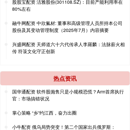
股股宝配资 洁雅股份(301108.SZ)：目前产能利用率在
80%左右
融牛网配资 中欣氟材: 董事和高级管理人员所持本公司
股份及其变动管理制度（2025年7月）内容摘要
兴盛网配资 天师道六十六代传承人李羅麟：法脉薪火相
传 符箓文化守正创新
热点资讯
国华通配资 软件股抛售只是小规模恐慌？Arm首席执行
官：市场搞错状况
掌心策略 “乡”约江西，奋力出圈
小牛配资 俄乌局势突变！第二个国家出兵俄罗斯：